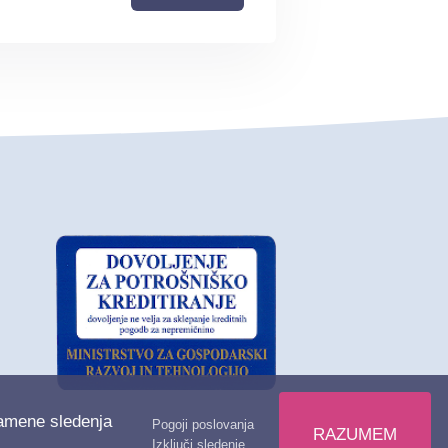
namene sledenja
Pogoji poslovanja
RAZUMEM
Izključi sledenje