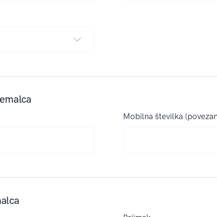
jemalca
Mobilna številka (poveza
malca