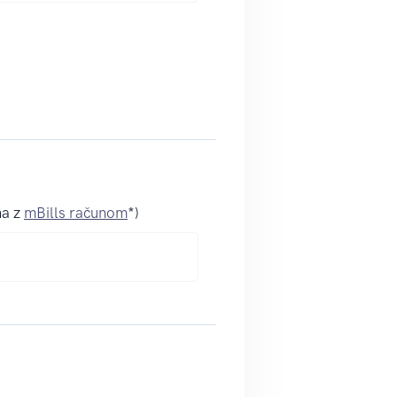
na z
mBills računom
*)