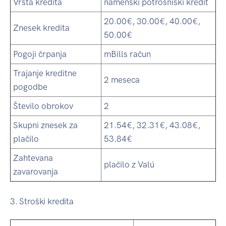
Vrsta kredita
namenski potrošniški kredit
20.00€, 30.00€, 40.00€,
Znesek kredita
50.00€
Pogoji črpanja
mBills račun
Trajanje kreditne
2 meseca
pogodbe
Število obrokov
2
Skupni znesek za
21.54€, 32.31€, 43.08€,
plačilo
53.84€
Zahtevana
plačilo z Valú
zavarovanja
3. Stroški kredita