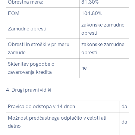
Obrestna mera:
81,30%
EOM
104,80%
zakonske zamudne
Zamudne obresti
obresti
Obresti in stroški v primeru
zakonske zamudne
zamude
obresti
Sklenitev pogodbe o
ne
zavarovanja kredita
4. Drugi pravni vidiki
Pravica do odstopa v 14 dneh
da
Možnost predčastnega odplačilo v celoti ali
da
delno